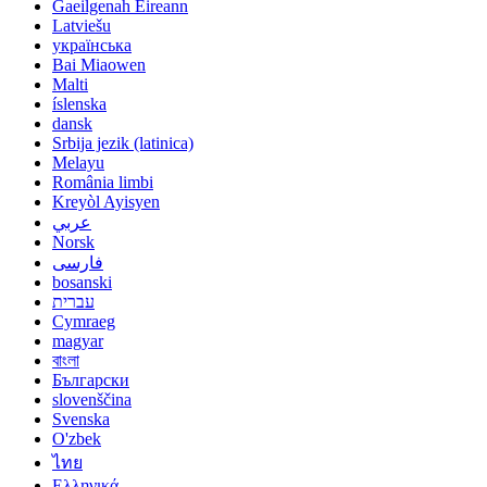
Gaeilgenah Éireann
Latviešu
українська
Bai Miaowen
Malti
íslenska
dansk
Srbija jezik (latinica)
Melayu
România limbi
Kreyòl Ayisyen
عربي
Norsk
فارسی
bosanski
עברית
Cymraeg
magyar
বাংলা
Български
slovenščina
Svenska
O'zbek
ไทย
Ελληνικά