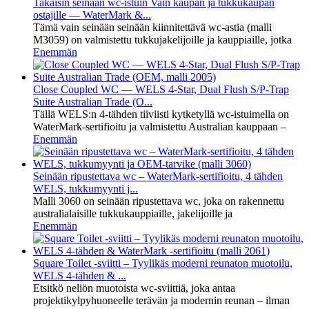
Takaisin seinään wc-istuin Vain kaupan ja tukkukaupan
ostajille — WaterMark &...
Tämä vain seinään seinään kiinnitettävä wc-astia (malli
M3059) on valmistettu tukkujakelijoille ja kauppiaille, jotka
Enemmän
Close Coupled WC — WELS 4-Star, Dual Flush S/P-Trap
Suite Australian Trade (O...
Tällä WELS:n 4-tähden tiiviisti kytketyllä wc-istuimella on
WaterMark-sertifioitu ja valmistettu Australian kauppaan –
Enemmän
Seinään ripustettava wc – WaterMark-sertifioitu, 4 tähden
WELS, tukkumyynti j...
Malli 3060 on seinään ripustettava wc, joka on rakennettu
australialaisille tukkukauppiaille, jakelijoille ja
Enemmän
Square Toilet -sviitti – Tyylikäs moderni reunaton muotoilu,
WELS 4-tähden & ...
Etsitkö neliön muotoista wc-sviittiä, joka antaa
projektikylpyhuoneelle terävän ja modernin reunan – ilman