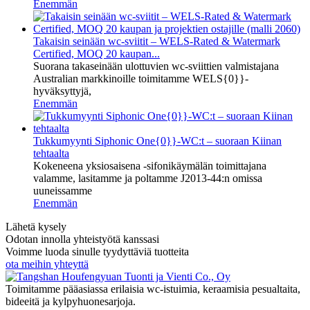
Enemmän
Takaisin seinään wc-sviitit – WELS-Rated & Watermark
Certified, MOQ 20 kaupan...
Suorana takaseinään ulottuvien wc-sviittien valmistajana
Australian markkinoille toimitamme WELS{0}}-
hyväksyttyjä,
Enemmän
Tukkumyynti Siphonic One{0}}-WC:t – suoraan Kiinan
tehtaalta
Kokeneena yksiosaisena -sifonikäymälän toimittajana
valamme, lasitamme ja poltamme J2013-44:n omissa
uuneissamme
Enemmän
Lähetä kysely
Odotan innolla yhteistyötä kanssasi
Voimme luoda sinulle tyydyttäviä tuotteita
ota meihin yhteyttä
Toimitamme pääasiassa erilaisia ​​wc-istuimia, keraamisia pesualtaita,
bideeitä ja kylpyhuonesarjoja.