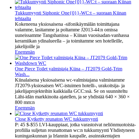
Tukkumyynti Siphonic One{0}}-WC:t – suoraan Kiinan
tehtaalta
Kokeneena yksiosaisena -sifonikäymälän toimittajana
valamme, lasitamme ja poltamme J2013-44:n omissa
uuneissamme Tangshanissa – Kiinan vuosisadan-vanhassa
keramiikan ydinalueella – ja toimitamme sen hotelleille,
jakelijoille ja
Enemmän
One Piece Toilet valmistaja Kiina – JT2079 Gold-Trim
Wash...
Kiinalaisena yksiosaisena wc-valmistajana valmistamme
JT2079-yksiosaisen WC-istuimen hotelli-, urakoitsija- ja
jakelijaprojekteihin kaikkialla GCC:ssä. Se on suunniteltu
Lähi-idän markkinoita ajatellen, ja se yhdistää 640 × 360 ×
800 mm:n
Enemmän
Close Kytketty reunaton WC tukkumyynti
P: 45 $-$55 LVI-kauppiaat, jotka varastoivat neliönmuotoista-
profiilia suljetun reunattoman wc:n tukkumyynti Yhdistyneen
kuningaskunnan ja Irlannin kaupalle, asuinrakentajien