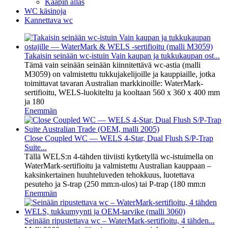
Kaapin allas
WC käsinoja
Kannettava wc
Takaisin seinään wc-istuin Vain kaupan ja tukkukaupan ost...
Tämä vain seinään seinään kiinnitettävä wc-astia (malli
M3059) on valmistettu tukkujakelijoille ja kauppiaille, jotka
toimittavat tavaran Australian markkinoille: WaterMark-
sertifioitu, WELS-luokiteltu ja kooltaan 560 x 360 x 400 mm
ja 180
Enemmän
Close Coupled WC — WELS 4-Star, Dual Flush S/P-Trap
Suite...
Tällä WELS:n 4-tähden tiiviisti kytketyllä wc-istuimella on
WaterMark-sertifioitu ja valmistettu Australian kauppaan –
kaksinkertainen huuhteluveden tehokkuus, luotettava
pesuteho ja S-trap (250 mm:n-ulos) tai P-trap (180 mm:n
Enemmän
Seinään ripustettava wc – WaterMark-sertifioitu, 4 tähden...