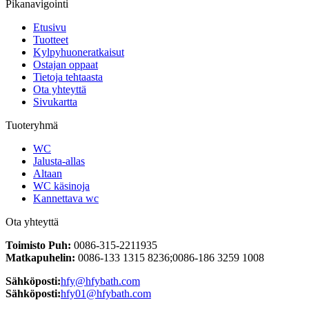
Pikanavigointi
Etusivu
Tuotteet
Kylpyhuoneratkaisut
Ostajan oppaat
Tietoja tehtaasta
Ota yhteyttä
Sivukartta
Tuoteryhmä
WC
Jalusta-allas
Altaan
WC käsinoja
Kannettava wc
Ota yhteyttä
Toimisto Puh:
0086-315-2211935
Matkapuhelin:
0086-133 1315 8236;0086-186 3259 1008
Sähköposti:
hfy@hfybath.com
Sähköposti:
hfy01@hfybath.com