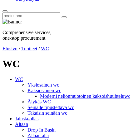
Comprehensive services,
one-stop procurement
Etusivu
/
Tuotteet
/
WC
WC
WC
Yksiosainen wc
Kaksiosainen wc
Moderni neliönmuotoinen kaksoishuuhteluwc
Älykäs WC
Seinälle ripustettava wc
Takaisin seinään wc
Jalusta-allas
Altaan
Drop In Basin
Altaan alla