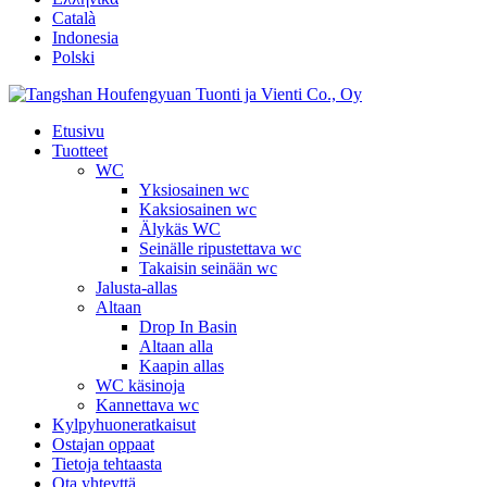
Català
Indonesia
Polski
Etusivu
Tuotteet
WC
Yksiosainen wc
Kaksiosainen wc
Älykäs WC
Seinälle ripustettava wc
Takaisin seinään wc
Jalusta-allas
Altaan
Drop In Basin
Altaan alla
Kaapin allas
WC käsinoja
Kannettava wc
Kylpyhuoneratkaisut
Ostajan oppaat
Tietoja tehtaasta
Ota yhteyttä