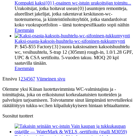
Kompakti kaksi{0}}-osainen wc-istuin urakoitsijan toimitu...
Urakoitsijat, jotka hoitavat usean{0}}asuntojen remontteja,
alueelliset jakelijat, jotka rakentavat keskitason-wc-
tuotenumeroa, ja kiinteistönhoitoyhtiöt, jotka standardoivat
koko vuokraportfolion – tämä tuotespesifikaatio sopii näihin
Enemmän
Kaksi-osasta-kaksois-huuhtelu-wc-sifoninen-tukkumyynti
P: $45-$55 Factory{3}}suora kaksiosainen kaksoishuuhtelu
wc, vesihuuhtelu, S-trap 12 (305mm) rough-in, 1.0/1.28 GPF,
UPC & CSA sertifioitu. 5-vuoden takuu. MOQ 20 kpl
saatavilla tänään.
Enemmän
Etusivu
1
2
3
4
5
6
7
Viimeinen sivu
Olemme yksi Kiinan luotettavimmista WC-valmistajista ja -
toimittajista, joka on erikoistunut korkealaatuisten tuotteiden ja
palvelujen tarjoamiseen. Toivotamme sinut lämpimästi tervetulleeksi
räätälöityyn tukku-wc:hen kilpailukykyiseen hintaan tehtaaltamme.
Suositut tuotteet