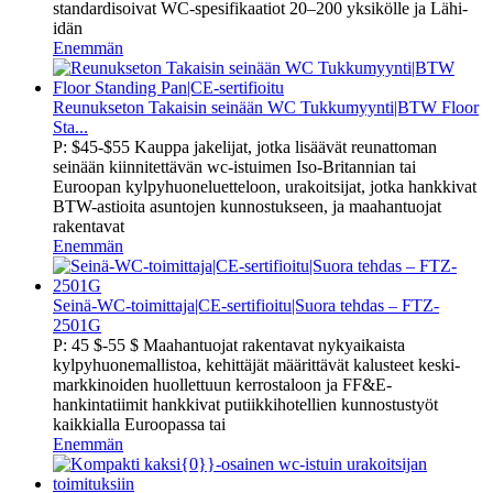
standardisoivat WC-spesifikaatiot 20–200 yksikölle ja Lähi-
idän
Enemmän
Reunukseton Takaisin seinään WC Tukkumyynti|BTW Floor
Sta...
P: $45-$55 Kauppa jakelijat, jotka lisäävät reunattoman
seinään kiinnitettävän wc-istuimen Iso-Britannian tai
Euroopan kylpyhuoneluetteloon, urakoitsijat, jotka hankkivat
BTW-astioita asuntojen kunnostukseen, ja maahantuojat
rakentavat
Enemmän
Seinä-WC-toimittaja|CE-sertifioitu|Suora tehdas – FTZ-
2501G
P: 45 $-55 $ Maahantuojat rakentavat nykyaikaista
kylpyhuonemallistoa, kehittäjät määrittävät kalusteet keski-
markkinoiden huollettuun kerrostaloon ja FF&E-
hankintatiimit hankkivat putiikkihotellien kunnostustyöt
kaikkialla Euroopassa tai
Enemmän