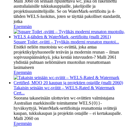
Malli 3060 on seinään ripustettava wc, joka on rakennettu
australialaisille tukkukauppiaille, jakelijoille ja
projektisuunnittelijoille. Se on WaterMark-sertifioitu ja 4-
tähden WELS-luokitus, joten se täyttää pakolliset standardit,
jotka
Enemmän
Square Toilet -sviitti – Tyylikäs moderni reunaton muotoi...
Etsitkö neliön muotoista wc-sviittiä, joka antaa
projektikylpyhuoneelle terävän ja modernin reunan – ilman
sopivuuspäänsärkyä, joka kestää istuvuuden-? Malli 2061
yhdistää puhtaan neliömäisen muotoilun reunattomaan
lasimaiseen
Enemmän
Takaisin seinään wc-sviitit – WELS-Rated & Watermark
Cert...
Suorana takaseinään ulottuvien wc-sviittien valmistajana
Australian markkinoille toimitamme WELS{0}}-
hyväksyttyjä, WaterMark-sertifioituja reunattomia sviittejä
kaupan, tukkukaupan ja projektin ostajille – ei kertakaupalle.
Malli 2060 on
Enemmän