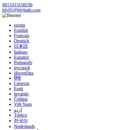
8613313158236
hfy01@hfybath.com
suomi
suomi
English
Français
Deutsch
日本語
Italiano
Español
Português
русский
slovenčina
हिंदी
Lietuvių
Eesti
hrvatski
Čeština
Việt Nam
اردو
Türkçe
한국어
Nederlands